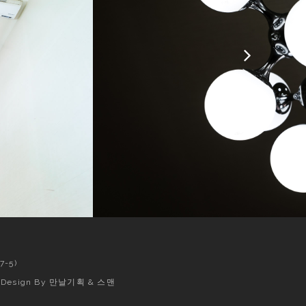
-5)
Design By
만날기획
&
스맨