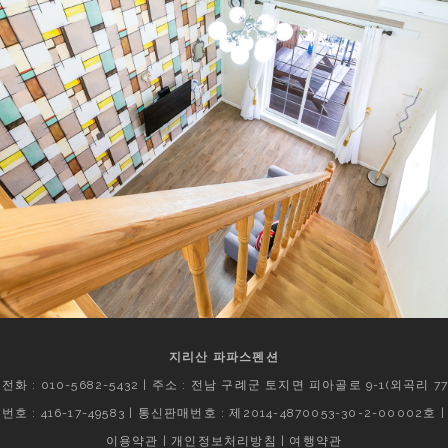
지리산 파파스펜션
전화 : 010-5682-5432 | 주소 : 전남 구례군 토지면 피아골로 9-1(외곡리 777
: 416-17-49583 | 통신판매번호 : 제2014-4870053-30-2-00002호 | 
이용약관
|
개인정보처리방침
|
여행약관