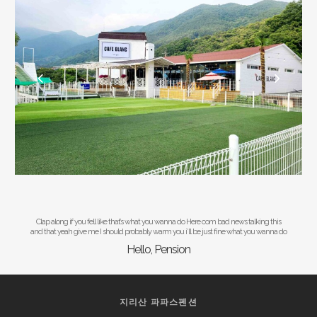
Clap along if you fell like that’s what you wanna do Here com bad news talking this
and that yeah give me I should probably warm you i’ll be just fine what you wanna do
Hello, Pension
지리산 파파스펜션