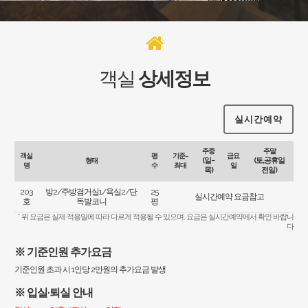
객실
상세정보
실시간예약
주중
주말
객실
평
기준~
금요
(일~
(토,공휴일
형태
명
수
최대
일
목)
전일)
203
방2/주방겸거실1/욕실2/단
25
실시간예약 요금참고
호
독발코니
평
* 위 요금은 실제 적용일에 따라 다르게 적용될 수 있으며, 요금은 실시간예약에서 확인 바랍니
다
※ 기준인원 추가요금
기준인원 초과 시 1인당 2만원의 추가요금 발생
※ 입실·퇴실 안내