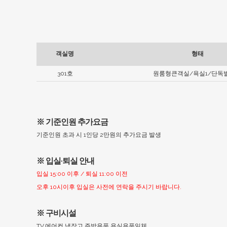
객실명
형태
301호
원룸형큰객실/욕실1/단독
※ 기준인원 추가요금
기준인원 초과 시 1인당 2만원의 추가요금 발생
※ 입실·퇴실 안내
입실 15:00 이후 / 퇴실 11:00 이전
오후 10시이후 입실은 사전에 연락을 주시기 바랍니다.
※ 구비시설
TV,에어컨,냉장고,주방용품,욕실용품일체