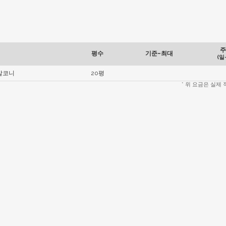
주
평수
기준~최대
(일
발코니
20평
* 위 요금은 실제